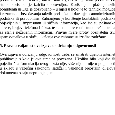
strane korisnika je izričito dobrovoljno. Korištenje i plaćanje svi
ponuđenih usluga je dozvoljeno – u mjeri u kojoj je to tehnički moguć
i razumno – bez davanja takvih podataka ili davanjem anonimizirani
podataka ili pseudonima. Zabranjeno je korištenje kontaktnih podatak
objavljenih u impresumu ili sličnih informacija, kao što su poštansk
adrese, brojevi telefona i faksa, te e-mail adrese od strane trećih stran
za slanje neželjenih informacija. Pravne mjere protiv pošiljatelja tzv
spam e-mailova u slučaju kršenja ove zabrane su izričito zadržane.
5. Pravna valjanost ove izjave o odricanju odgovornosti
Ova izjava o odricanju odgovornosti treba se smatrati dijelom interne
publikacije s koje je ova stranica povezana. Ukoliko bilo koji dio il
pojedinačna formulacija ovog teksta nije, više nije ili nije u potpunost
u skladu s važećim zakonom, sadržaj i validnost preostalih dijelov
dokumenta ostaju nepromijenjeni.