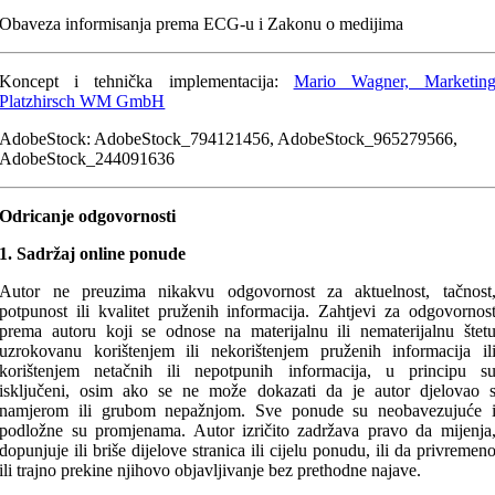
Obaveza informisanja prema ECG-u i Zakonu o medijima
Koncept i tehnička implementacija:
Mario Wagner, Marketin
Platzhirsch WM GmbH
AdobeStock: AdobeStock_794121456, AdobeStock_965279566,
AdobeStock_244091636
Odricanje odgovornosti
1. Sadržaj online ponude
Autor ne preuzima nikakvu odgovornost za aktuelnost, tačnost
potpunost ili kvalitet pruženih informacija. Zahtjevi za odgovornos
prema autoru koji se odnose na materijalnu ili nematerijalnu štet
uzrokovanu korištenjem ili nekorištenjem pruženih informacija il
korištenjem netačnih ili nepotpunih informacija, u principu s
isključeni, osim ako se ne može dokazati da je autor djelovao 
namjerom ili grubom nepažnjom. Sve ponude su neobavezujuće 
podložne su promjenama. Autor izričito zadržava pravo da mijenja
dopunjuje ili briše dijelove stranica ili cijelu ponudu, ili da privremen
ili trajno prekine njihovo objavljivanje bez prethodne najave.