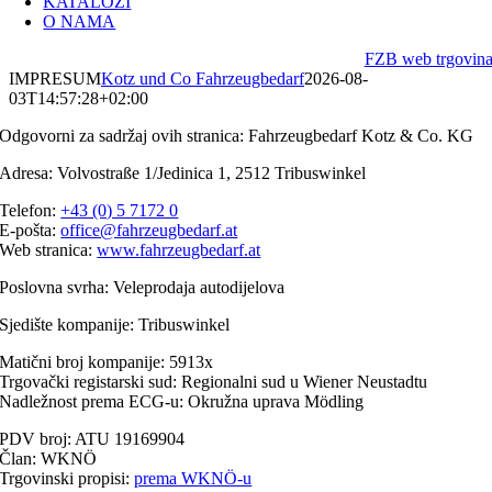
KATALOZI
O NAMA
FZB web trgovin
IMPRESUM
Kotz und Co Fahrzeugbedarf
2026-08-
03T14:57:28+02:00
Odgovorni za sadržaj ovih stranica: Fahrzeugbedarf Kotz & Co. KG
Adresa: Volvostraße 1/Jedinica 1, 2512 Tribuswinkel
Telefon:
+43 (0) 5 7172 0
E-pošta:
office@fahrzeugbedarf.at
Web stranica:
www.fahrzeugbedarf.at
Poslovna svrha: Veleprodaja autodijelova
Sjedište kompanije: Tribuswinkel
Matični broj kompanije: 5913x
Trgovački registarski sud: Regionalni sud u Wiener Neustadtu
Nadležnost prema ECG-u: Okružna uprava Mödling
PDV broj: ATU 19169904
Član: WKNÖ
Trgovinski propisi:
prema WKNÖ-u