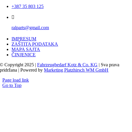
+387 35 803 125
ralparts@gmail.com
IMPRESUM
ZAŠTITA PODATAKA
MAPA SAJTA
ČINJENICE
© Copyright 2025 |
Fahrzeugbedarf Kotz & Co. KG
| Sva prava
pridržana | Powered by
Marketing Platzhirsch WM GmbH
Page load link
Go to Top