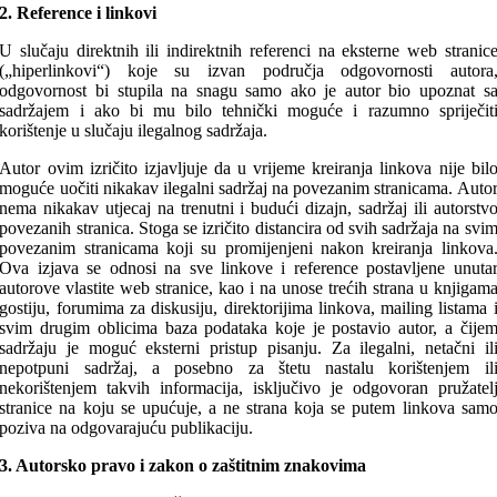
2. Reference i linkovi
U slučaju direktnih ili indirektnih referenci na eksterne web stranic
(„hiperlinkovi“) koje su izvan područja odgovornosti autora
odgovornost bi stupila na snagu samo ako je autor bio upoznat s
sadržajem i ako bi mu bilo tehnički moguće i razumno spriječit
korištenje u slučaju ilegalnog sadržaja.
Autor ovim izričito izjavljuje da u vrijeme kreiranja linkova nije bil
moguće uočiti nikakav ilegalni sadržaj na povezanim stranicama. Auto
nema nikakav utjecaj na trenutni i budući dizajn, sadržaj ili autorstv
povezanih stranica. Stoga se izričito distancira od svih sadržaja na svi
povezanim stranicama koji su promijenjeni nakon kreiranja linkova
Ova izjava se odnosi na sve linkove i reference postavljene unuta
autorove vlastite web stranice, kao i na unose trećih strana u knjigam
gostiju, forumima za diskusiju, direktorijima linkova, mailing listama 
svim drugim oblicima baza podataka koje je postavio autor, a čije
sadržaju je moguć eksterni pristup pisanju. Za ilegalni, netačni il
nepotpuni sadržaj, a posebno za štetu nastalu korištenjem il
nekorištenjem takvih informacija, isključivo je odgovoran pružatel
stranice na koju se upućuje, a ne strana koja se putem linkova sam
poziva na odgovarajuću publikaciju.
3. Autorsko pravo i zakon o zaštitnim znakovima