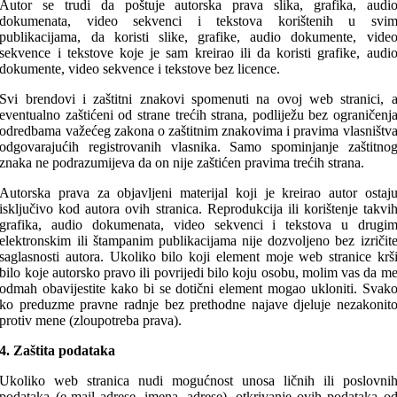
Autor se trudi da poštuje autorska prava slika, grafika, audi
dokumenata, video sekvenci i tekstova korištenih u svi
publikacijama, da koristi slike, grafike, audio dokumente, vide
sekvence i tekstove koje je sam kreirao ili da koristi grafike, audi
dokumente, video sekvence i tekstove bez licence.
Svi brendovi i zaštitni znakovi spomenuti na ovoj web stranici, 
eventualno zaštićeni od strane trećih strana, podliježu bez ograničenj
odredbama važećeg zakona o zaštitnim znakovima i pravima vlasništv
odgovarajućih registrovanih vlasnika. Samo spominjanje zaštitno
znaka ne podrazumijeva da on nije zaštićen pravima trećih strana.
Autorska prava za objavljeni materijal koji je kreirao autor ostaj
isključivo kod autora ovih stranica. Reprodukcija ili korištenje takvi
grafika, audio dokumenata, video sekvenci i tekstova u drugi
elektronskim ili štampanim publikacijama nije dozvoljeno bez izričit
saglasnosti autora. Ukoliko bilo koji element moje web stranice krš
bilo koje autorsko pravo ili povrijedi bilo koju osobu, molim vas da m
odmah obavijestite kako bi se dotični element mogao ukloniti. Svak
ko preduzme pravne radnje bez prethodne najave djeluje nezakonit
protiv mene (zloupotreba prava).
4. Zaštita podataka
Ukoliko web stranica nudi mogućnost unosa ličnih ili poslovni
podataka (e-mail adrese, imena, adrese), otkrivanje ovih podataka o