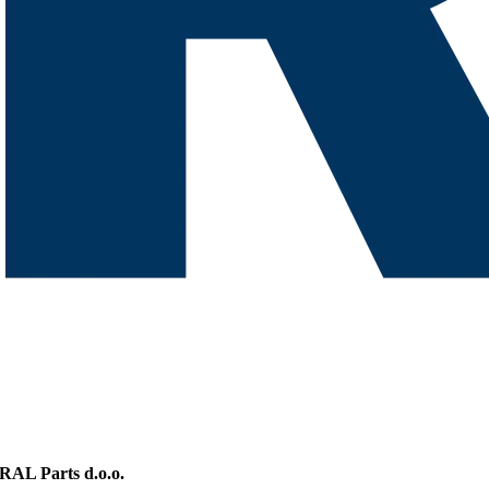
RAL Parts d.o.o.