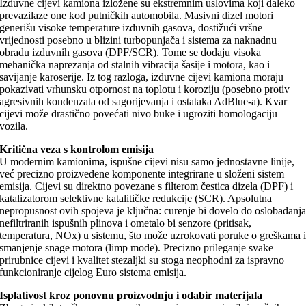
Izduvne cijevi kamiona izložene su ekstremnim uslovima koji daleko
prevazilaze one kod putničkih automobila. Masivni dizel motori
generišu visoke temperature izduvnih gasova, dostižući vršne
vrijednosti posebno u blizini turbopunjača i sistema za naknadnu
obradu izduvnih gasova (DPF/SCR). Tome se dodaju visoka
mehanička naprezanja od stalnih vibracija šasije i motora, kao i
savijanje karoserije. Iz tog razloga, izduvne cijevi kamiona moraju
pokazivati ​​vrhunsku otpornost na toplotu i koroziju (posebno protiv
agresivnih kondenzata od sagorijevanja i ostataka AdBlue-a). Kvar
cijevi može drastično povećati nivo buke i ugroziti homologaciju
vozila.
Kritična veza s kontrolom emisija
U modernim kamionima, ispušne cijevi nisu samo jednostavne linije,
već precizno proizvedene komponente integrirane u složeni sistem
emisija. Cijevi su direktno povezane s filterom čestica dizela (DPF) i
katalizatorom selektivne katalitičke redukcije (SCR). Apsolutna
nepropusnost ovih spojeva je ključna: curenje bi dovelo do oslobađanj
nefiltriranih ispušnih plinova i ometalo bi senzore (pritisak,
temperatura, NOx) u sistemu, što može uzrokovati poruke o greškama 
smanjenje snage motora (limp mode). Precizno prileganje svake
prirubnice cijevi i kvalitet stezaljki su stoga neophodni za ispravno
funkcioniranje cijelog Euro sistema emisija.
Isplativost kroz ponovnu proizvodnju i odabir materijala