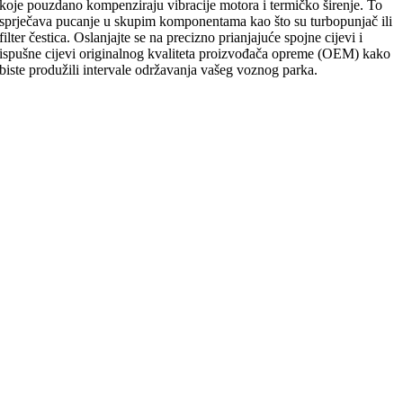
koje pouzdano kompenziraju vibracije motora i termičko širenje. To
sprječava pucanje u skupim komponentama kao što su turbopunjač ili
filter čestica. Oslanjajte se na precizno prianjajuće spojne cijevi i
ispušne cijevi originalnog kvaliteta proizvođača opreme (OEM) kako
biste produžili intervale održavanja vašeg voznog parka.