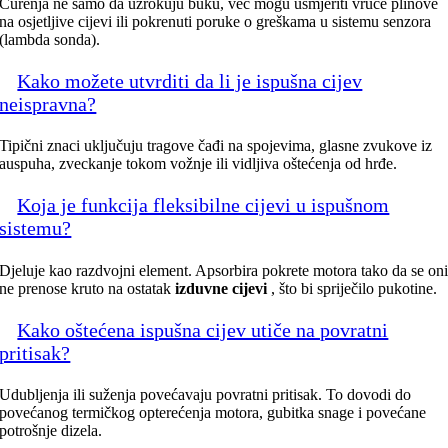
Curenja ne samo da uzrokuju buku, već mogu usmjeriti vruće plinove
na osjetljive cijevi ili pokrenuti poruke o greškama u sistemu senzora
(lambda sonda).
Kako možete utvrditi da li je ispušna cijev
neispravna?
Tipični znaci uključuju tragove čađi na spojevima, glasne zvukove iz
auspuha, zveckanje tokom vožnje ili vidljiva oštećenja od hrđe.
Koja je funkcija fleksibilne cijevi u ispušnom
sistemu?
Djeluje kao razdvojni element. Apsorbira pokrete motora tako da se on
ne prenose kruto na ostatak
izduvne cijevi
, što bi spriječilo pukotine.
Kako oštećena ispušna cijev utiče na povratni
pritisak?
Udubljenja ili suženja povećavaju povratni pritisak. To dovodi do
povećanog termičkog opterećenja motora, gubitka snage i povećane
potrošnje dizela.