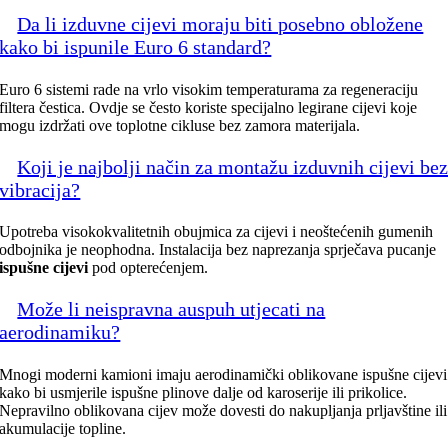
Da li izduvne cijevi moraju biti posebno obložene
kako bi ispunile Euro 6 standard?
Euro 6 sistemi rade na vrlo visokim temperaturama za regeneraciju
filtera čestica. Ovdje se često koriste specijalno legirane cijevi koje
mogu izdržati ove toplotne cikluse bez zamora materijala.
Koji je najbolji način za montažu izduvnih cijevi be
vibracija?
Upotreba visokokvalitetnih obujmica za cijevi i neoštećenih gumenih
odbojnika je neophodna. Instalacija bez naprezanja sprječava pucanje
ispušne cijevi
pod opterećenjem.
Može li neispravna auspuh utjecati na
aerodinamiku?
Mnogi moderni kamioni imaju aerodinamički oblikovane ispušne cijevi
kako bi usmjerile ispušne plinove dalje od karoserije ili prikolice.
Nepravilno oblikovana cijev može dovesti do nakupljanja prljavštine ili
akumulacije topline.