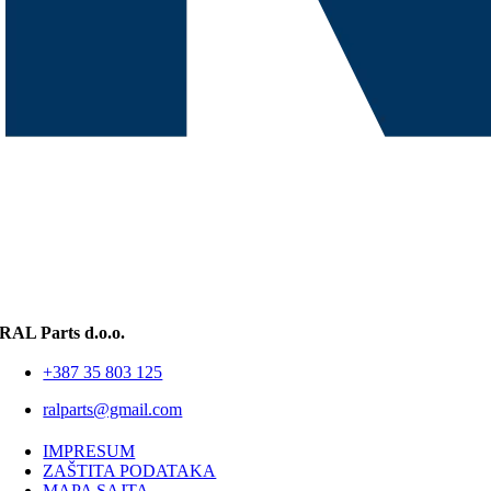
RAL Parts d.o.o.
+387 35 803 125
ralparts@gmail.com
IMPRESUM
ZAŠTITA PODATAKA
MAPA SAJTA