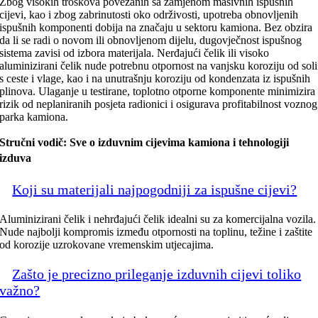
Zbog visokih troškova povezanih sa zamjenom masivnih ispušnih
cijevi, kao i zbog zabrinutosti oko održivosti, upotreba obnovljenih
ispušnih komponenti dobija na značaju u sektoru kamiona. Bez obzira
da li se radi o novom ili obnovljenom dijelu, dugovječnost ispušnog
sistema zavisi od izbora materijala. Nerđajući čelik ili visoko
aluminizirani čelik nude potrebnu otpornost na vanjsku koroziju od soli
s ceste i vlage, kao i na unutrašnju koroziju od kondenzata iz ispušnih
plinova. Ulaganje u testirane, toplotno otporne komponente minimizira
rizik od neplaniranih posjeta radionici i osigurava profitabilnost voznog
parka kamiona.
Stručni vodič: Sve o izduvnim cijevima kamiona i tehnologiji
izduva
Koji su materijali najpogodniji za ispušne cijevi?
Aluminizirani čelik i nehrđajući čelik idealni su za komercijalna vozila.
Nude najbolji kompromis između otpornosti na toplinu, težine i zaštite
od korozije uzrokovane vremenskim utjecajima.
Zašto je precizno prileganje izduvnih cijevi toliko
važno?