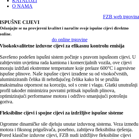
KATALOZI
O NAMA
FZB web trgovin
ISPUŠNE CIJEVI
Oslanjajte se na provjereni kvalitet i naručite svoje ispušne cijevi direktno
online.
do online trgovine
Visokokvalitetne izduvne cijevi za efikasnu kontrolu emisija
Savršeno podešen ispušni sistem počinje s pravom ispušnom cijevi. U
zahtjevnim uvjetima rada kamiona i komercijalnih vozila, ove cijevi
moraju izdržati ekstremne temperature koje prelaze 600°C i agresivne
ispušne plinove. Naše ispušne cijevi izrađene su od visokočvrstih,
aluminiziranih čelika ili nehrđajućeg čelika kako bi se pružila
maksimalna otpornost na koroziju, sol s ceste i vlagu. Glatki unutrašnji
profil također minimizira povratni pritisak ispušnih plinova,
optimizirajući performanse motora i održivo smanjujući potrošnju
goriva.
Fleksibilne cijevi i spojne cijevi za izdržljive ispušne sisteme
Ogromne dinamičke sile djeluju unutar izduvnog sistema. Veza između
motora i fiksnog prigušivača, posebno, zahtijeva fleksibilna rješenja.
Pored klasične izduvne cijevi, FZB nudi izdržljive fleksibilne cijevi