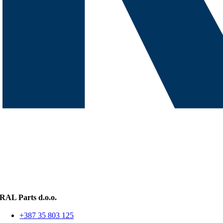
RAL Parts d.o.o.
+387 35 803 125