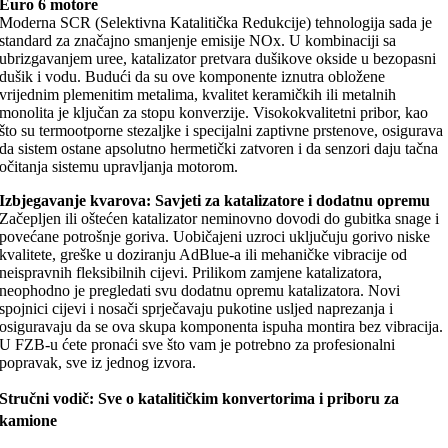
Euro 6 motore
Moderna SCR (Selektivna Katalitička Redukcije) tehnologija sada je
standard za značajno smanjenje emisije NOx. U kombinaciji sa
ubrizgavanjem uree, katalizator pretvara dušikove okside u bezopasni
dušik i vodu. Budući da su ove komponente iznutra obložene
vrijednim plemenitim metalima, kvalitet keramičkih ili metalnih
monolita je ključan za stopu konverzije. Visokokvalitetni pribor, kao
što su termootporne stezaljke i specijalni zaptivne prstenove, osigurava
da sistem ostane apsolutno hermetički zatvoren i da senzori daju tačna
očitanja sistemu upravljanja motorom.
Izbjegavanje kvarova: Savjeti za katalizatore i dodatnu opremu
Začepljen ili oštećen katalizator neminovno dovodi do gubitka snage i
povećane potrošnje goriva. Uobičajeni uzroci uključuju gorivo niske
kvalitete, greške u doziranju AdBlue-a ili mehaničke vibracije od
neispravnih fleksibilnih cijevi. Prilikom zamjene katalizatora,
neophodno je pregledati svu dodatnu opremu katalizatora. Novi
spojnici cijevi i nosači sprječavaju pukotine usljed naprezanja i
osiguravaju da se ova skupa komponenta ispuha montira bez vibracija.
U FZB-u ćete pronaći sve što vam je potrebno za profesionalni
popravak, sve iz jednog izvora.
Stručni vodič: Sve o katalitičkim konvertorima i priboru za
kamione