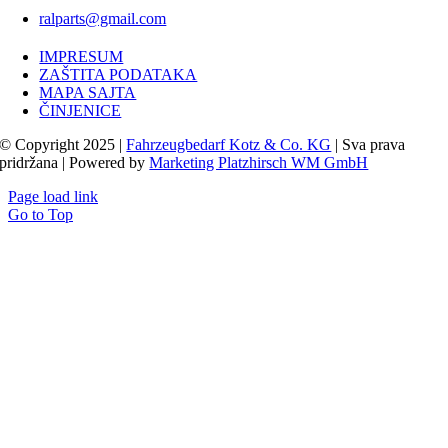
ralparts@gmail.com
IMPRESUM
ZAŠTITA PODATAKA
MAPA SAJTA
ČINJENICE
© Copyright 2025 |
Fahrzeugbedarf Kotz & Co. KG
| Sva prava
pridržana | Powered by
Marketing Platzhirsch WM GmbH
Page load link
Go to Top