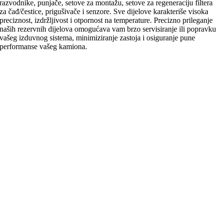
razvodnike, punjače, setove za montažu, setove za regeneraciju filtera
za čađ/čestice, prigušivače i senzore. Sve dijelove karakteriše visoka
preciznost, izdržljivost i otpornost na temperature. Precizno prileganje
naših rezervnih dijelova omogućava vam brzo servisiranje ili popravku
vašeg izduvnog sistema, minimiziranje zastoja i osiguranje pune
performanse vašeg kamiona.