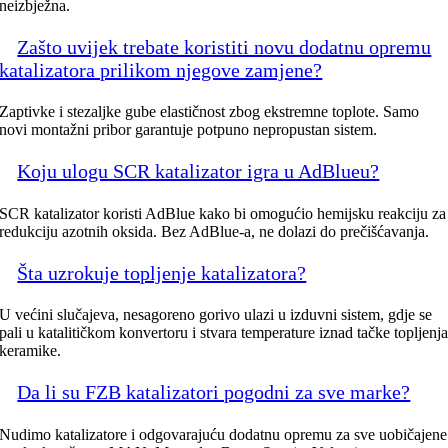
neizbježna.
Zašto uvijek trebate koristiti novu dodatnu opremu
katalizatora prilikom njegove zamjene?
Zaptivke i stezaljke gube elastičnost zbog ekstremne toplote. Samo
novi montažni pribor garantuje potpuno nepropustan sistem.
Koju ulogu SCR katalizator igra u AdBlueu?
SCR katalizator koristi AdBlue kako bi omogućio hemijsku reakciju za
redukciju azotnih oksida. Bez AdBlue-a, ne dolazi do prečišćavanja.
Šta uzrokuje topljenje katalizatora?
U većini slučajeva, nesagoreno gorivo ulazi u izduvni sistem, gdje se
pali u katalitičkom konvertoru i stvara temperature iznad tačke topljenj
keramike.
Da li su FZB katalizatori pogodni za sve marke?
Nudimo katalizatore i odgovarajuću dodatnu opremu za sve uobičajene