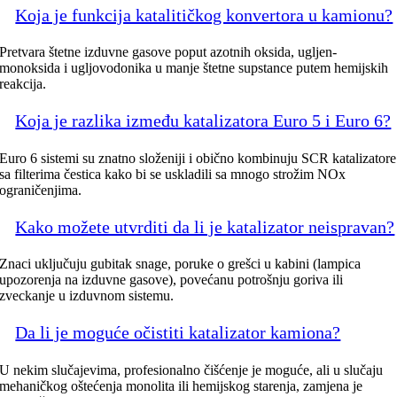
Koja je funkcija katalitičkog konvertora u kamionu?
Pretvara štetne izduvne gasove poput azotnih oksida, ugljen-
monoksida i ugljovodonika u manje štetne supstance putem hemijskih
reakcija.
Koja je razlika između katalizatora Euro 5 i Euro 6?
Euro 6 sistemi su znatno složeniji i obično kombinuju SCR katalizatore
sa filterima čestica kako bi se uskladili sa mnogo strožim NOx
ograničenjima.
Kako možete utvrditi da li je katalizator neispravan?
Znaci uključuju gubitak snage, poruke o grešci u kabini (lampica
upozorenja na izduvne gasove), povećanu potrošnju goriva ili
zveckanje u izduvnom sistemu.
Da li je moguće očistiti katalizator kamiona?
U nekim slučajevima, profesionalno čišćenje je moguće, ali u slučaju
mehaničkog oštećenja monolita ili hemijskog starenja, zamjena je