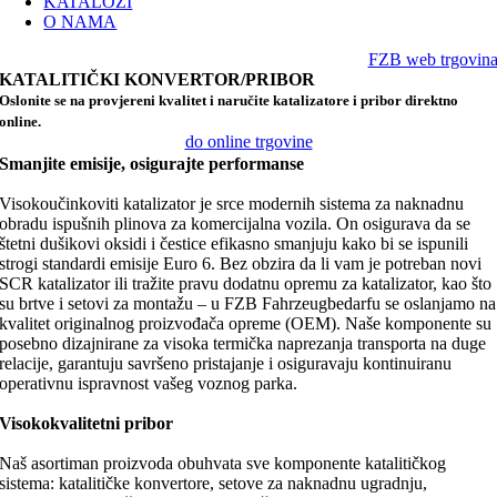
KATALOZI
O NAMA
FZB web trgovin
KATALITIČKI KONVERTOR/PRIBOR
Oslonite se na provjereni kvalitet i naručite katalizatore i pribor direktno
online.
do online trgovine
Smanjite emisije, osigurajte performanse
Visokoučinkoviti katalizator je srce modernih sistema za naknadnu
obradu ispušnih plinova za komercijalna vozila. On osigurava da se
štetni dušikovi oksidi i čestice efikasno smanjuju kako bi se ispunili
strogi standardi emisije Euro 6. Bez obzira da li vam je potreban novi
SCR katalizator ili tražite pravu dodatnu opremu za katalizator, kao što
su brtve i setovi za montažu – u FZB Fahrzeugbedarfu se oslanjamo na
kvalitet originalnog proizvođača opreme (OEM). Naše komponente su
posebno dizajnirane za visoka termička naprezanja transporta na duge
relacije, garantuju savršeno pristajanje i osiguravaju kontinuiranu
operativnu ispravnost vašeg voznog parka.
Visokokvalitetni pribor
Naš asortiman proizvoda obuhvata sve komponente katalitičkog
sistema: katalitičke konvertore, setove za naknadnu ugradnju,