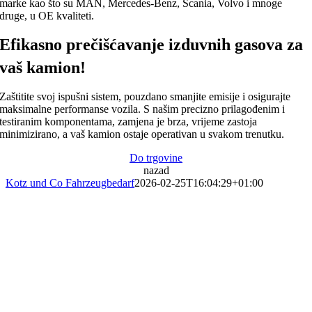
marke kao što su MAN, Mercedes-Benz, Scania, Volvo i mnoge
druge, u OE kvaliteti.
Efikasno prečišćavanje izduvnih gasova za
vaš kamion!
Zaštitite svoj ispušni sistem, pouzdano smanjite emisije i osigurajte
maksimalne performanse vozila. S našim precizno prilagođenim i
testiranim komponentama, zamjena je brza, vrijeme zastoja
minimizirano, a vaš kamion ostaje operativan u svakom trenutku.
Do trgovine
nazad
Kotz und Co Fahrzeugbedarf
2026-02-25T16:04:29+01:00