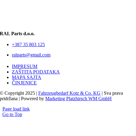
RAL Parts d.o.o.
+387 35 803 125
ralparts@gmail.com
IMPRESUM
ZAŠTITA PODATAKA
MAPA SAJTA
ČINJENICE
© Copyright 2025 |
Fahrzeugbedarf Kotz & Co. KG
| Sva prava
pridržana | Powered by
Marketing Platzhirsch WM GmbH
Page load link
Go to Top