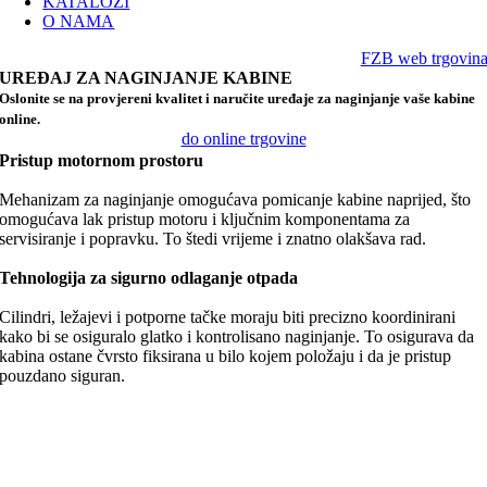
KATALOZI
O NAMA
FZB web trgovin
UREĐAJ ZA NAGINJANJE KABINE
Oslonite se na provjereni kvalitet i naručite uređaje za naginjanje vaše kabine
online.
do online trgovine
Pristup motornom prostoru
Mehanizam za naginjanje omogućava pomicanje kabine naprijed, što
omogućava lak pristup motoru i ključnim komponentama za
servisiranje i popravku. To štedi vrijeme i znatno olakšava rad.
Tehnologija za sigurno odlaganje otpada
Cilindri, ležajevi i potporne tačke moraju biti precizno koordinirani
kako bi se osiguralo glatko i kontrolisano naginjanje. To osigurava da
kabina ostane čvrsto fiksirana u bilo kojem položaju i da je pristup
pouzdano siguran.