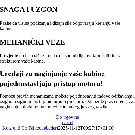
SNAGA I UZGON
Pazite da visina podizanja i dizajn sile odgovaraju kretanju vaše
kabine.
MEHANIČKI VEZE
Provjerite da li su tačke montaže i spojni dijelovi kompatibilni sa
strukturom vaše kabine.
Uređaji za naginjanje vaše kabine
pojednostavljuju pristup motoru!
Pomoću pravih mehanizama možete pojednostaviti radove održavanja i
osigurati siguran pristup motornom prostoru. Odaberite pravi uređaj za
naginjanje i dodatno unaprijedite tehnologiju svog vozila.
Do trgovine
nazad
Kotz und Co Fahrzeugbedarf
2025-11-12T09:27:17+01:00