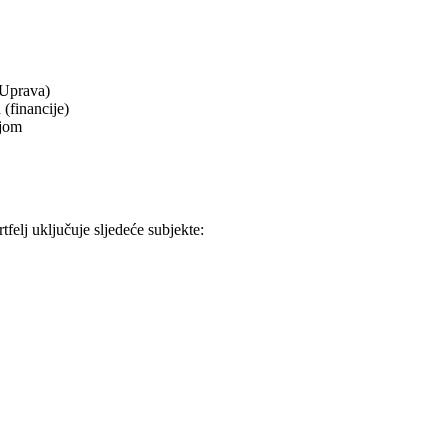
 (Uprava)
 (financije)
ajom
tfelj uključuje sljedeće subjekte: