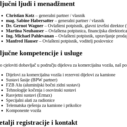
ljučni ljudi i menadžment
Christian Kotz
– generalni partner / vlasnik
mag. Sabine Habersatter
– generalni partner / vlasnik
Dr. Gernot Wagner
– Ovlašteni potpisnik, glavni izvršni direktor
Martina Neuhauser
– Ovlaštena potpisnica, financijska direktorica
Ing. Michael Pahlevanan
– Ovlašteni potpisnik, upravljanje prod
Manfred Hauser
– Ovlašteni potpisnik, voditelj poslovnice
ljučne kompetencije i usluge
 cjeloviti dobavljač u području dijelova za komercijalna vozila, naš por
Dijelovi za komercijalna vozila i rezervni dijelovi za kamione
Sustavi šasije (BPW partner)
FZB Alu (aluminijski bočni zidni sustavi)
Tehnologije kočenja i osovinski sustavi
Rasvjetni sustavi (Ermax)
Specijalni alati za radionice
Telematska rješenja za kamione i prikolice
Komponente vozila
etalji registracije i kontakt