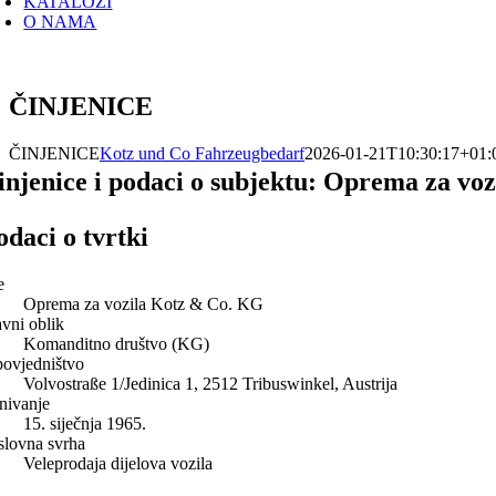
KATALOZI
O NAMA
ČINJENICE
ČINJENICE
Kotz und Co Fahrzeugbedarf
2026-01-21T10:30:17+01:
injenice i podaci o subjektu: Oprema za vo
odaci o tvrtki
e
Oprema za vozila Kotz & Co. KG
avni oblik
Komanditno društvo (KG)
povjedništvo
Volvostraße 1/Jedinica 1, 2512 Tribuswinkel, Austrija
nivanje
15. siječnja 1965.
slovna svrha
Veleprodaja dijelova vozila