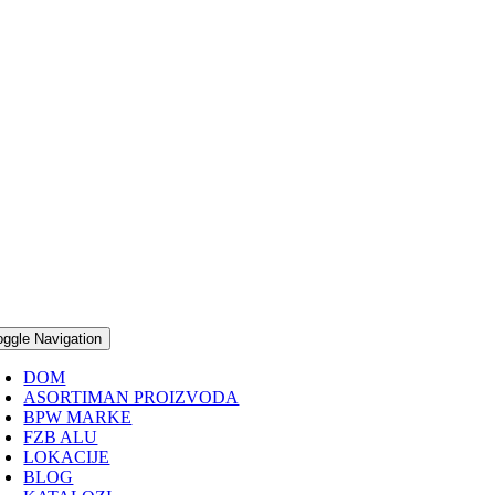
oggle Navigation
DOM
ASORTIMAN PROIZVODA
BPW MARKE
FZB ALU
LOKACIJE
BLOG