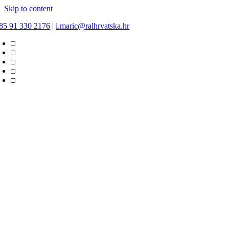
Skip to content
85 91 330 2176
|
i.maric@ralhrvatska.hr