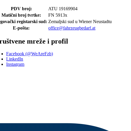
PDV broj:
ATU 19169904
Matični broj tvrtke:
FN 5913x
govački registarski sud:
Zemaljski sud u Wiener Neustadtu
E-pošta:
office@fahrzeugbedarf.at
ruštvene mreže i profil
Facebook (@WeAreFzb)
LinkedIn
Instagram