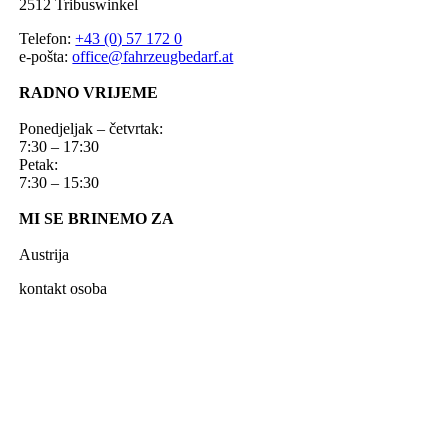
2512 Tribuswinkel
Telefon:
+43 (0) 57 172 0
e-pošta:
office@fahrzeugbedarf.at
RADNO VRIJEME
Ponedjeljak – četvrtak:
7:30 – 17:30
Petak:
7:30 – 15:30
MI SE BRINEMO ZA
Austrija
kontakt osoba