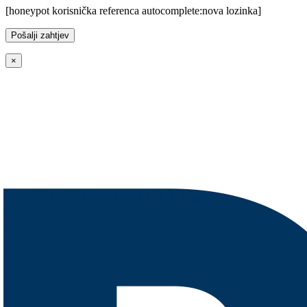
[honeypot korisnička referenca autocomplete:nova lozinka]
×