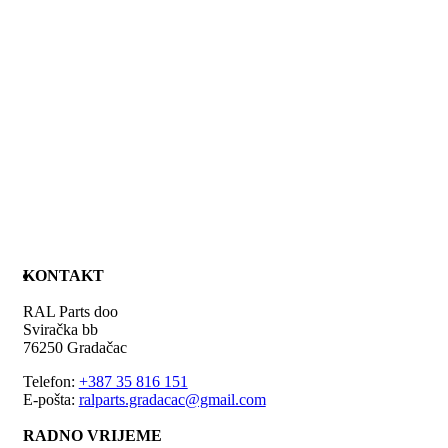
KONTAKT
RAL Parts doo
Sviračka bb
76250 Gradačac
Telefon:
+387 35 816 151
E-pošta:
ralparts.gradacac@gmail.com
RADNO VRIJEME