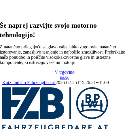
Še naprej razvijte svojo motorno
tehnologijo!
Z natančno prilegajočo se glavo valja lahko zagotovite natančno
izgorevanje, zanesljivo tesnjenje in najboljšo zmogljivost. Prebrskajte
našo ponudbo in poiščite visokokakovostne glave in ustrezne
komponente, ki ustrezajo vašemu motorju.
V trgovino
nazaj
Kotz und Co Fahrzeugbedarf
2026-02-25T15:26:21+01:00