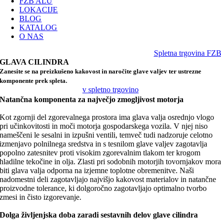
FZB ALU
LOKACIJE
BLOG
KATALOG
O NAS
Spletna trgovina FZ
GLAVA CILINDRA
Zanesite se na preizkušeno kakovost in naročite glave valjev ter ustrezne
komponente prek spleta.
v spletno trgovino
Natančna komponenta za največjo zmogljivost motorja
Kot zgornji del zgorevalnega prostora ima glava valja osrednjo vlogo
pri učinkovitosti in moči motorja gospodarskega vozila. V njej niso
nameščeni le sesalni in izpušni ventili, temveč tudi nadzoruje celotno
izmenjavo polnilnega sredstva in s tesnilom glave valjev zagotavlja
popolno zatesnitev proti visokim zgorevalnim tlakom ter krogom
hladilne tekočine in olja. Zlasti pri sodobnih motorjih tovornjakov mor
biti glava valja odporna na izjemne toplotne obremenitve. Naši
nadomestni deli zagotavljajo najvišjo kakovost materialov in natančne
proizvodne tolerance, ki dolgoročno zagotavljajo optimalno tvorbo
zmesi in čisto izgorevanje.
Dolga življenjska doba zaradi sestavnih delov glave cilindra