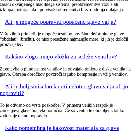
zaradi okvarjenega hladilnega sistema, preobremenitve vozila ali
izklopa motorja takoj po visoki obremenitvi brez obdobja ohlajanja.
Ali je mogoče popraviti popačeno glavo valja?
V številnih primerih je mogoče tesnilno površino deformirane glave
“obdelati” (brušiti), če niso presežene najmanjše mere, ki jih je določil
proizvajalec.
Kakšno vlogo imajo vložki za sedeže ventilov?
Zagotavljajo plinotesnost ventilov in odvajajo toploto z diska ventila na
glavo. Obraba obročkov povzroči izgubo kompresije in vžig ventilov.
Ali je bolj smiselno kupiti celotno glavo valja ali jo
popraviti?
To je odvisno od vrste poškodbe. V primeru velikih razpok je
zamenjava glave bolj ekonomična. Če so ventili le obrabljeni, lahko
zadostuje delno popravilo.
Kako pomembna je kakovost materiala za glave