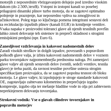
motorjih z neposrednim vbrizgavanjem delujejo pod izredno visokim
tlakom (do 2.500\,\text$). Vstopni in izstopni kanali so posebej
prilagojeni dinamiki plinov turbo motorja, da se zagotovi optimalno
polnjenje in praznjenje, kar neposredno vpliva na zmogljivost in
učinkovitost. Poleg tega so ključnega pomena integrirani sestavni deli
za recirkulacijo izpušnih plinov (kanali EGR) in krmiljenje ventilov.
Vsaka napaka v proizvodni toleranci glave ali njenih tesnilnih površin
lahko zmoti delovanje teh sistemov in prepreči skladnost s strogimi
emisijskimi predpisi (npr. Euro 6).
Zanesljivost vzdrževanja in kakovost nadomestnih delov
Zaradi visokih stroškov in dolgih izpadov, povezanih s popravilom
poškodb glave valja, je izbira kakovosti nadomestnih delov v voznem
parku tovornjakov najpomembnejša prednostna naloga. Pri zamenjavi
glave valjev ali njenih sestavnih delov (ventili, sedeži ventilov, tesnila
glave) je treba paziti, da ravnost tesnilne površine ustreza strogim
specifikacijam proizvajalca, da se zagotovi popolna tesnost ob bloku
motorja. Le glave valjev, ki izpolnjujejo te stroge standarde kakovosti
OE, zagotavljajo zahtevano kilometrino in preprečujejo izgubo
kompresije, izgubo olja ter mešanje hladilne vode in olja pri zahtevnem
neprekinjenem delovanju tovornjaka.
Strokovni vodnik: Vse o glavah cilindrov tovornjakov in
popravilu motorjev