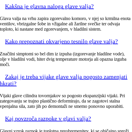
Kakšna je glavna naloga glave valja?
Glava valja na vrhu zapira zgorevalno komoro, v njej so krmilna enota
ventilov, vbrizgalne šobe in vžigalne ali žarilne svečke ter odvaja
toploto, ki nastane med zgorevanjem, v hladilni sistem.
Kako prepoznati okvarjeno tesnilo glave valja?
Značilni simptomi so bel dim iz izpuha (izgorevanje hladilne vode),
olje v hladilni vodi, hiter dvig temperature motorja ali opazna izguba
moči.
Zakaj je treba vijake glave valja pogosto zamenjati
hkrati?
Vijaki glave cilindra tovornjakov so pogosto ekspanzijski vijaki. Pri
zategovanju se trajno plastično deformirajo, da se zagotovi stalna
vpenjalna sila, zato jih po demontaži ne smemo ponovno uporabiti.
Kaj povzroča razpoke v glavi valja?
Glavni vzrok razpok je toplotna preobremenitev, ki se običajno sproži