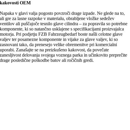
kakovosti OEM
Napaka v glavi valja pogosto povzroči drage izpade. Ne glede na to,
ali gre za lasne razpoke v materialu, obrabljene vložke sedežev
ventilov ali puščajoče tesnilo glave cilindra – za popravila so potrebne
komponente, ki so natančno usklajene s specifikacijami proizvajalca
motorja. Pri podjetju FZB Fahrzeugbedarf boste našli celotne glave
valjev ter posamezne komponente in vijake za glave valjev, ki so
zasnovani tako, da prenesejo velike obremenitve pri komercialni
uporabi. Zanašajte se na preizkušeno kakovost, da povečate
zanesljivost delovanja svojega voznega parka in učinkovito preprečite
drage posledične poškodbe batov ali ročičnih gredi.