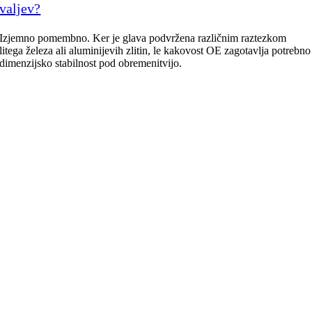
valjev?
Izjemno pomembno. Ker je glava podvržena različnim raztezkom
litega železa ali aluminijevih zlitin, le kakovost OE zagotavlja potrebno
dimenzijsko stabilnost pod obremenitvijo.