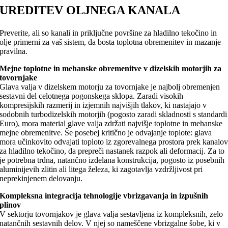
UREDITEV OLJNEGA KANALA
Preverite, ali so kanali in priključne površine za hladilno tekočino in
olje primerni za vaš sistem, da bosta toplotna obremenitev in mazanje
pravilna.
Mejne toplotne in mehanske obremenitve v dizelskih motorjih za
tovornjake
Glava valja v dizelskem motorju za tovornjake je najbolj obremenjen
sestavni del celotnega pogonskega sklopa. Zaradi visokih
kompresijskih razmerij in izjemnih najvišjih tlakov, ki nastajajo v
sodobnih turbodizelskih motorjih (pogosto zaradi skladnosti s standardi
Euro), mora material glave valja zdržati najvišje toplotne in mehanske
mejne obremenitve. Še posebej kritično je odvajanje toplote: glava
mora učinkovito odvajati toploto iz zgorevalnega prostora prek kanalo
za hladilno tekočino, da prepreči nastanek razpok ali deformacij. Za to
je potrebna trdna, natančno izdelana konstrukcija, pogosto iz posebnih
aluminijevih zlitin ali litega železa, ki zagotavlja vzdržljivost pri
neprekinjenem delovanju.
Kompleksna integracija tehnologije vbrizgavanja in izpušnih
plinov
V sektorju tovornjakov je glava valja sestavljena iz kompleksnih, zelo
natančnih sestavnih delov. V njej so nameščene vbrizgalne šobe, ki v