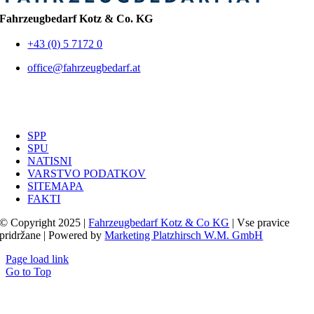
Fahrzeugbedarf Kotz & Co. KG
+43 (0) 5 7172 0
office@fahrzeugbedarf.at
SPP
SPU
NATISNI
VARSTVO PODATKOV
SITEMAPA
FAKTI
© Copyright 2025 |
Fahrzeugbedarf Kotz & Co KG
| Vse pravice
pridržane | Powered by
Marketing Platzhirsch W.M. GmbH
Page load link
Go to Top