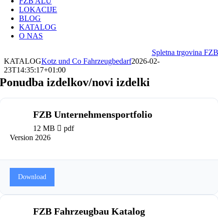
FZB ALU
LOKACIJE
BLOG
KATALOG
O NAS
Spletna trgovina FZ
KATALOG
Kotz und Co Fahrzeugbedarf
2026-02-
23T14:35:17+01:00
Ponudba izdelkov/novi izdelki
FZB Unternehmensportfolio
12 MB
pdf
Version 2026
Download
FZB Fahrzeugbau Katalog