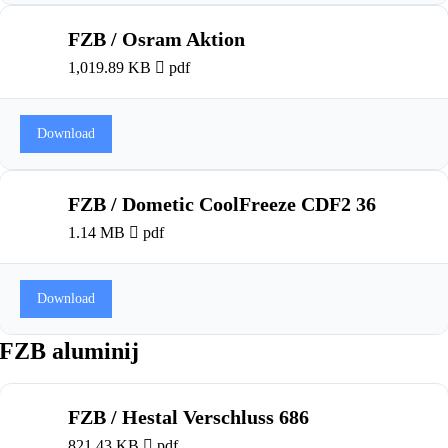
FZB / Osram Aktion
1,019.89 KB
pdf
Download
FZB / Dometic CoolFreeze CDF2 36
1.14 MB
pdf
Download
FZB aluminij
FZB / Hestal Verschluss 686
821.43 KB
pdf