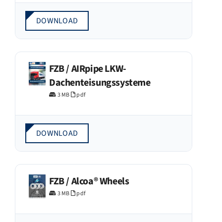
DOWNLOAD
FZB / AIRpipe LKW-
Dachenteisungssysteme
3 MB
pdf
DOWNLOAD
FZB / Alcoa® Wheels
3 MB
pdf