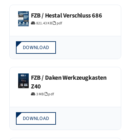
FZB / Hestal Verschluss 686
821.43 KB
pdf
DOWNLOAD
FZB / Daken Werkzeugkasten
Z40
3 MB
pdf
DOWNLOAD