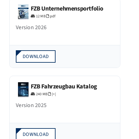
FZB Unternehmensportfolio
FZB ALU
12 MB
pdf
Version 2026
STANDORTE
BLOG
DOWNLOAD
KATALOGE
FZB Fahrzeugbau Katalog
ÜBER UNS
240 MB
|=|
Version 2025
DOWNLOAD