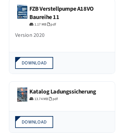
FZB Verstellpumpe A18VO
Baureihe 11
1.17 MB
pdf
Version 2020
DOWNLOAD
Katalog Ladungssicherung
13.74 MB
pdf
DOWNLOAD