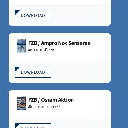
DOWNLOAD
FZB / Ampro Nox Sensoren
3.40 MB
pdf
DOWNLOAD
FZB / Osram Aktion
1,019.89 KB
pdf