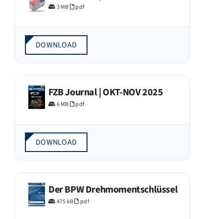
3 MB
pdf
DOWNLOAD
FZB Journal | OKT-NOV 2025
6 MB
pdf
DOWNLOAD
Der BPW Drehmomentschlüssel
475 kB
pdf