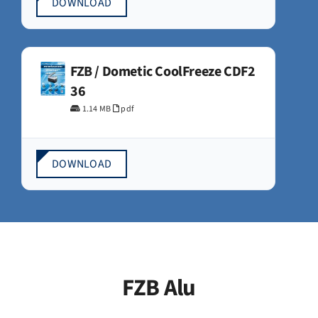
DOWNLOAD
FZB / Dometic CoolFreeze CDF2
36
1.14 MB
pdf
DOWNLOAD
FZB Alu