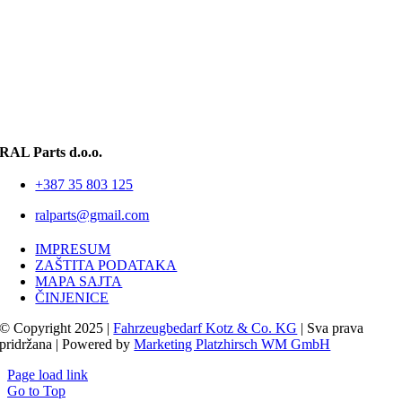
RAL Parts d.o.o.
+387 35 803 125
ralparts@gmail.com
IMPRESUM
ZAŠTITA PODATAKA
MAPA SAJTA
ČINJENICE
© Copyright 2025 |
Fahrzeugbedarf Kotz & Co. KG
| Sva prava
pridržana | Powered by
Marketing Platzhirsch WM GmbH
Page load link
Go to Top