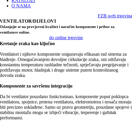
KATALOZI
O NAMA
FZB web trgovin
VENTILATOR/DIJELOVI
Oslanjajte se na provjereni kvalitet i naručite komponente i pribor za
ventilatore online.
do online trgovine
Kretanje zraka kao ključno
Ventilatori i njihove komponente osiguravaju efikasan rad sistema za
hlađenje. Omogućavanjem dovoljne cirkulacije zraka, oni održavaju
konstantnu temperaturu rashladne tečnosti, sprječavaju pregrijavanje i
podržavaju motor, hladnjak i druge sisteme putem kontroliranog
dovoda zraka.
Komponente za savršenu integraciju
Da bi ventilator pouzdano funkcionisao, komponente poput poklopca
ventilatora, spojnice, prstena ventilatora, elektromotora i nosača moraju
biti precizno usklađene. Samo uz pravu geometriju, pouzdane spojeve i
stabilnu montažu mogu se izbjeći vibracije, treperenje i gubitak
performansi.