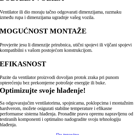
Ventilator ili dio moraju tačno odgovarati dimenzijama, razmaku
između rupa i dimenzijama ugradnje vašeg vozila.
MOGUĆNOST MONTAŽE
Provjerite jesu li dimenzije prirubnica, utični spojevi ili vijčani spojevi
kompatibilni s vašom postojećom konstrukcijom.
EFIKASNOST
Pazite da ventilator proizvodi dovoljan protok zraka pri punom
opterećenju bez prekomjerne potrošnje energije ili buke.
Optimizujte svoje hlađenje!
Sa odgovarajućim ventilatorima, spojnicama, poklopcima i montažnim
hardverom, možete osigurati stabilne temperature i efikasne
performanse sistema hlađenja. Pronađite pravu opremu napravljenu od
testiranih komponenti i optimalno nadogradite svoju tehnologiju
hlađenja.
Do trgovine