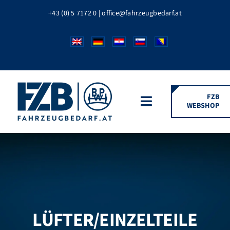
Zum
+43 (0) 5 7172 0
|
office@fahrzeugbedarf.at
Inhalt
springen
FZB
WEBSHOP
Toggle
Navigation
HOME
FAHRZEUGTEILE
BPW MARKEN
LÜFTER/EINZELTEILE