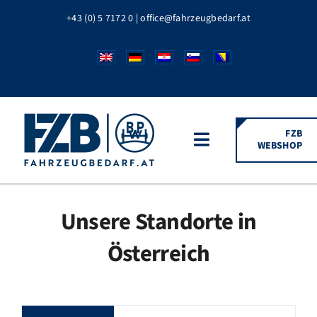
Zum
+43 (0) 5 7172 0
|
office@fahrzeugbedarf.at
Inhalt
springen
FZB
WEBSHOP
Toggle
Navigation
HOME
Unsere Standorte in
Österreich
FAHRZEUGTEILE
BPW MARKEN