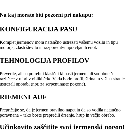
Na kaj morate biti pozorni pri nakupu:
KONFIGURACIJA PASU
Komplet jermenov mora natančno ustrezati vašemu vozilu in tipu
motorja, zlasti številu in razporeditvi upravljanih enot.
TEHNOLOGIJA PROFILOV
Preverite, ali so potrebni klasični klinasti jermeni ali sodobnejše
različice z rebri v obliki črke V, da bodo profil, širina in višina stranic
ustrezali uporabi (npr. za serpentinaste pogone).
RIEMENLAUF
Prepričajte se, da je jermen pravilno napet in da so vodila natančno
poravnana – tako boste preprečili drsenje, hrup in večjo obrabo.
Učinkovito zaščitite svoj jermenski pogon!