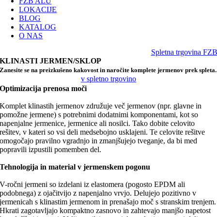
FZB ALU
LOKACIJE
BLOG
KATALOG
O NAS
Spletna trgovina FZ
KLINASTI JERMEN/SKLOP
Zanesite se na preizkušeno kakovost in naročite komplete jermenov prek spleta.
v spletno trgovino
Optimizacija prenosa moči
Komplet klinastih jermenov združuje več jermenov (npr. glavne in
pomožne jermene) s potrebnimi dodatnimi komponentami, kot so
napenjalne jermenice, jermenice ali nosilci. Tako dobite celovito
rešitev, v kateri so vsi deli medsebojno usklajeni. Te celovite rešitve
omogočajo pravilno vgradnjo in zmanjšujejo tveganje, da bi med
popravili izpustili pomemben del.
Tehnologija in material v jermenskem pogonu
V-ročni jermeni so izdelani iz elastomera (pogosto EPDM ali
podobnega) z ojačitvijo z napenjalno vrvjo. Delujejo pozitivno v
jermenicah s klinastim jermenom in prenašajo moč s stranskim trenjem.
Hkrati zagotavljajo kompaktno zasnovo in zahtevajo manjšo napetost