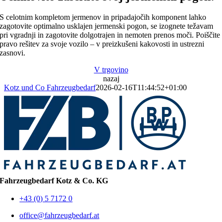
S celotnim kompletom jermenov in pripadajočih komponent lahko
zagotovite optimalno usklajen jermenski pogon, se izognete težavam
pri vgradnji in zagotovite dolgotrajen in nemoten prenos moči. Poiščite
pravo rešitev za svoje vozilo – v preizkušeni kakovosti in ustrezni
zasnovi.
V trgovino
nazaj
Kotz und Co Fahrzeugbedarf
2026-02-16T11:44:52+01:00
Fahrzeugbedarf Kotz & Co. KG
+43 (0) 5 7172 0
office@fahrzeugbedarf.at