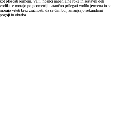
kot ploščati jermeni. Valji, nosilci napenjalne roke in sestavni deli
vodila se morajo po geometriji natančno prilegati vodilu jermena in se
morajo vrteti brez zračnosti, da se čim bolj zmanjšajo sekundarni
pogoji in obraba.