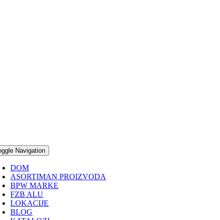
oggle Navigation
DOM
ASORTIMAN PROIZVODA
BPW MARKE
FZB ALU
LOKACIJE
BLOG