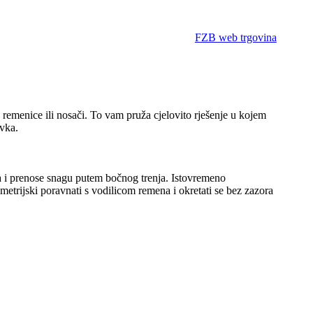
FZB web trgovina
emenice ili nosači. To vam pruža cjelovito rješenje u kojem
avka.
na i prenose snagu putem bočnog trenja. Istovremeno
etrijski poravnati s vodilicom remena i okretati se bez zazora