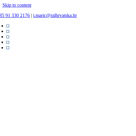
Skip to content
85 91 330 2176
|
i.maric@ralhrvatska.hr