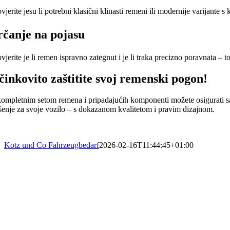
vjerite jesu li potrebni klasični klinasti remeni ili modernije varijante s
rčanje na pojasu
vjerite je li remen ispravno zategnut i je li traka precizno poravnata – t
činkovito zaštitite svoj remenski pogon!
kompletnim setom remena i pripadajućih komponenti možete osigurati sa
ešenje za svoje vozilo – s dokazanom kvalitetom i pravim dizajnom.
Kotz und Co Fahrzeugbedarf
2026-02-16T11:44:45+01:00