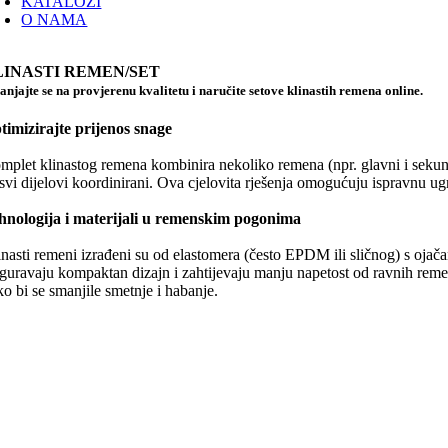
KATALOZI
O NAMA
LINASTI REMEN/SET
anjajte se na provjerenu kvalitetu i naručite setove klinastih remena online.
timizirajte prijenos snage
mplet klinastog remena kombinira nekoliko remena (npr. glavni i sekun
 svi dijelovi koordinirani. Ova cjelovita rješenja omogućuju ispravnu ug
hnologija i materijali u remenskim pogonima
inasti remeni izrađeni su od elastomera (često EPDM ili sličnog) s oja
iguravaju kompaktan dizajn i zahtijevaju manju napetost od ravnih remen
ko bi se smanjile smetnje i habanje.