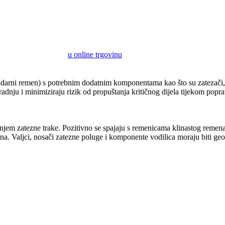
u online trgovinu
darni remen) s potrebnim dodatnim komponentama kao što su zatezači, r
radnju i minimiziraju rizik od propuštanja kritičnog dijela tijekom popr
čanjem zatezne trake. Pozitivno se spajaju s remenicama klinastog reme
a. Valjci, nosači zatezne poluge i komponente vodilica moraju biti geom