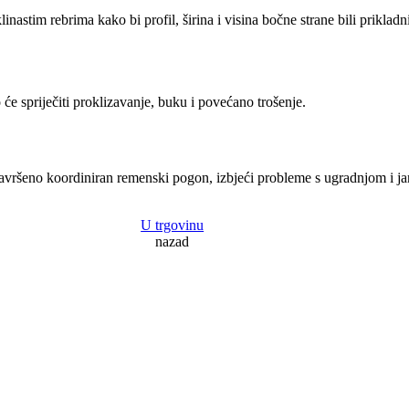
 klinastim rebrima kako bi profil, širina i visina bočne strane bili prikla
o će spriječiti proklizavanje, buku i povećano trošenje.
vršeno koordiniran remenski pogon, izbjeći probleme s ugradnjom i jam
U trgovinu
nazad