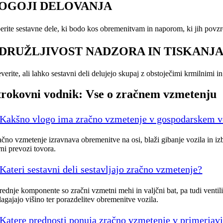
OGOJI DELOVANJA
berite sestavne dele, ki bodo kos obremenitvam in naporom, ki jih povz
DRUŽLJIVOST NADZORA IN TISKANJ
verite, ali lahko sestavni deli delujejo skupaj z obstoječimi krmilnimi i
trokovni vodnik: Vse o zračnem vzmetenju
Kakšno vlogo ima zračno vzmetenje v gospodarskem v
čno vzmetenje izravnava obremenitve na osi, blaži gibanje vozila in izbo
rni prevozi tovora.
Kateri sestavni deli sestavljajo zračno vzmetenje?
rednje komponente so zračni vzmetni mehi in valjčni bat, pa tudi ventil
lagajajo višino ter porazdelitev obremenitve vozila.
Katere prednosti ponuja zračno vzmetenje v primerjav