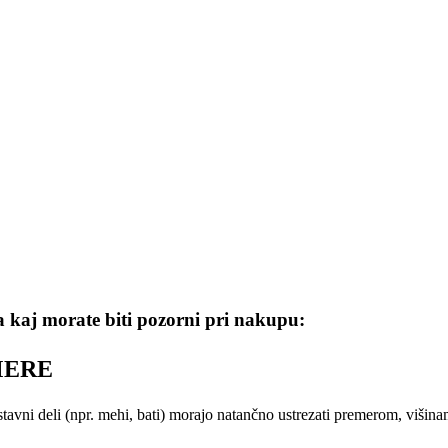
 kaj morate biti pozorni pri nakupu:
ERE
stavni deli (npr. mehi, bati) morajo natančno ustrezati premerom, višin