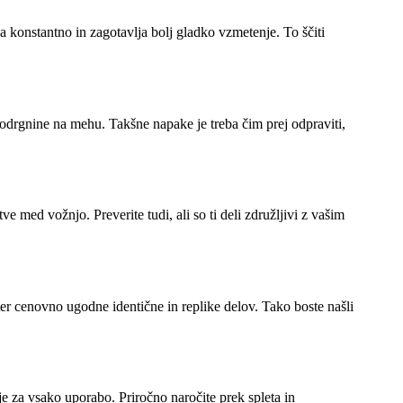
a konstantno in zagotavlja bolj gladko vzmetenje. To ščiti
i odrgnine na mehu. Takšne napake je treba čim prej odpraviti,
 med vožnjo. Preverite tudi, ali so ti deli združljivi z vašim
er cenovno ugodne identične in replike delov. Tako boste našli
je za vsako uporabo. Priročno naročite prek spleta in