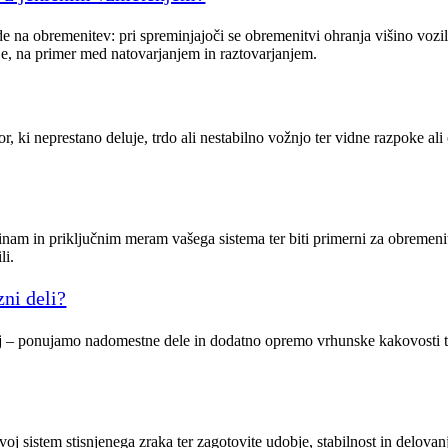
e na obremenitev: pri spreminjajoči se obremenitvi ohranja višino vozil
je, na primer med natovarjanjem in raztovarjanjem.
r, ki neprestano deluje, trdo ali nestabilno vožnjo ter vidne razpoke al
nam in priključnim meram vašega sistema ter biti primerni za obremenitve
li.
zni deli?
troj – ponujamo nadomestne dele in dodatno opremo vrhunske kakovosti t
j sistem stisnjenega zraka ter zagotovite udobje, stabilnost in delovan