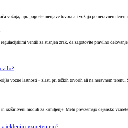
roča vožnja, npr. pogoste menjave tovora ali vožnja po neravnem terenu
A
n regulacijskimi ventili za stisnjen zrak, da zagotovite pravilno delovan
ozilu?
ljša vozne lastnosti – zlasti pri težkih tovorih ali na neravnem terenu. 
i in razširitveni moduli za krmiljenje. Mehi prevzemajo dejansko vzmete
i z jeklenim vzmetenjem?