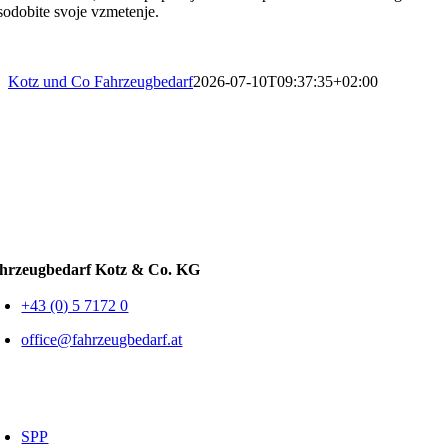
sodobite svoje vzmetenje.
Kotz und Co Fahrzeugbedarf
2026-07-10T09:37:35+02:00
hrzeugbedarf Kotz & Co. KG
+43 (0) 5 7172 0
office@fahrzeugbedarf.at
SPP