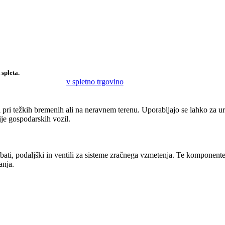
spleta.
v spletno trgovino
ti pri težkih bremenih ali na neravnem terenu. Uporabljajo se lahko za 
ije gospodarskih vozil.
ti, podaljški in ventili za sisteme zračnega vzmetenja. Te komponente s
anja.