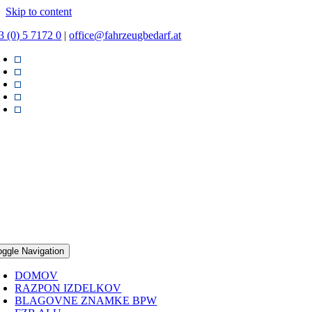
Skip to content
3 (0) 5 7172 0
|
office@fahrzeugbedarf.at
oggle Navigation
DOMOV
RAZPON IZDELKOV
BLAGOVNE ZNAMKE BPW