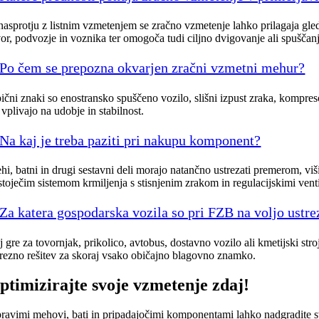
nasprotju z listnim vzmetenjem se zračno vzmetenje lahko prilagaja gled
vor, podvozje in voznika ter omogoča tudi ciljno dvigovanje ali spuščan
Po čem se prepozna okvarjen zračni vzmetni mehur?
pični znaki so enostransko spuščeno vozilo, slišni izpust zraka, kompreso
 vplivajo na udobje in stabilnost.
Na kaj je treba paziti pri nakupu komponent?
hi, batni in drugi sestavni deli morajo natančno ustrezati premerom, viši
stoječim sistemom krmiljenja s stisnjenim zrakom in regulacijskimi venti
Za katera gospodarska vozila so pri FZB na voljo ustre
j gre za tovornjak, prikolico, avtobus, dostavno vozilo ali kmetijski s
trezno rešitev za skoraj vsako običajno blagovno znamko.
ptimizirajte svoje vzmetenje zdaj!
pravimi mehovi, bati in pripadajočimi komponentami lahko nadgradite svo