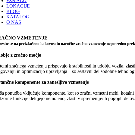
FZB ALU
LOKACIJE
BLOG
KATALOG
O NAS
RAČNO VZMETENJE
esite se na preizkušeno kakovost in naročite zračno vzmetenje neposredno prek 
obje z zračno močjo
stemi zračnega vzmetenja prispevajo k stabilnosti in udobju vozila, zlas
igovanju in optimizacijo upravljanja – so sestavni del sodobne tehnolog
tančne komponente za zanesljivo vzmetenje
ša ponudba vključuje komponente, kot so zračni vzmetni mehi, kotalni ba
dzorne funkcije delujejo nemoteno, zlasti v spremenljivih pogojih delov