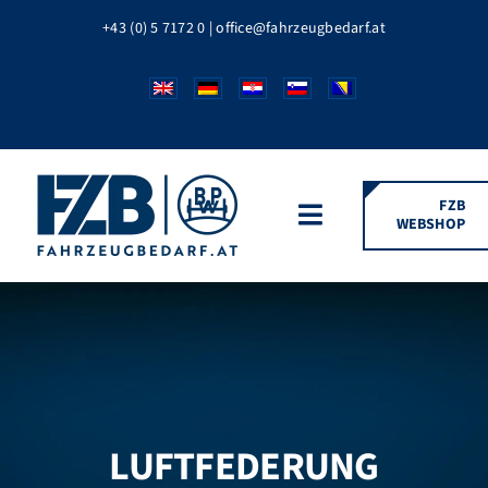
Zum
+43 (0) 5 7172 0
|
office@fahrzeugbedarf.at
Inhalt
springen
FZB
WEBSHOP
Toggle
Navigation
HOME
FAHRZEUGTEILE
BPW MARKEN
LUFTFEDERUNG