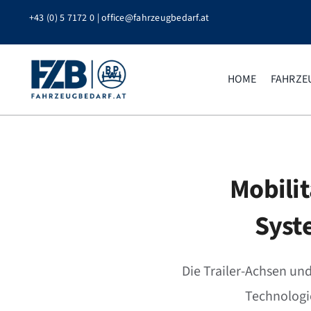
Zum
+43 (0) 5 7172 0
|
office@fahrzeugbedarf.at
Inhalt
springen
HOME
FAHRZE
Mobilit
Syst
Die Trailer-Achsen un
Technologi