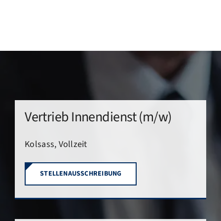
FZB ALU
STANDORTE
BLOG
Vertrieb Innendienst (m/w)
KATALOGE
Kolsass, Vollzeit
ÜBER UNS
STELLENAUSSCHREIBUNG