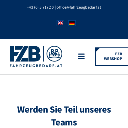
Zum
+43 (0) 5 7172 0
|
office@fahrzeugbedarf.at
Inhalt
springen
FZB
WEBSHOP
Toggle
Navigation
HOME
FAHRZEUGTEILE
Werden Sie Teil unseres
BPW MARKEN
Teams