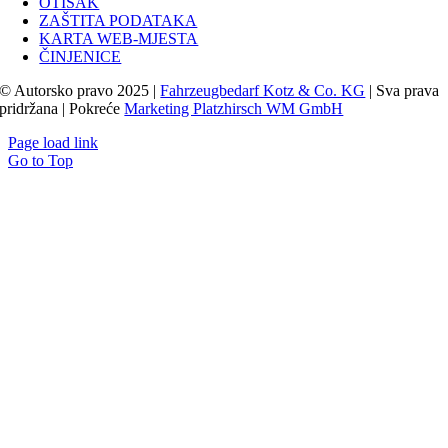
OTISAK
ZAŠTITA PODATAKA
KARTA WEB-MJESTA
ČINJENICE
© Autorsko pravo 2025 |
Fahrzeugbedarf Kotz & Co. KG
| Sva prava
pridržana | Pokreće
Marketing Platzhirsch WM GmbH
Page load link
Go to Top