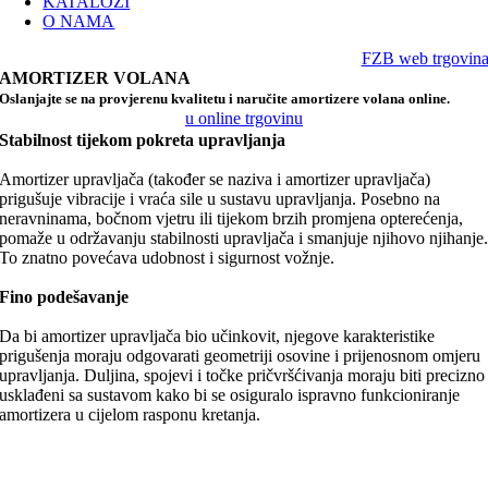
KATALOZI
O NAMA
FZB web trgovin
AMORTIZER VOLANA
Oslanjajte se na provjerenu kvalitetu i naručite amortizere volana online.
u online trgovinu
Stabilnost tijekom pokreta upravljanja
Amortizer upravljača (također se naziva i amortizer upravljača)
prigušuje vibracije i vraća sile u sustavu upravljanja. Posebno na
neravninama, bočnom vjetru ili tijekom brzih promjena opterećenja,
pomaže u održavanju stabilnosti upravljača i smanjuje njihovo njihanje
To znatno povećava udobnost i sigurnost vožnje.
Fino podešavanje
Da bi amortizer upravljača bio učinkovit, njegove karakteristike
prigušenja moraju odgovarati geometriji osovine i prijenosnom omjeru
upravljanja. Duljina, spojevi i točke pričvršćivanja moraju biti precizno
usklađeni sa sustavom kako bi se osiguralo ispravno funkcioniranje
amortizera u cijelom rasponu kretanja.