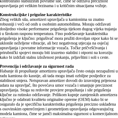
kontrolirano stabilizirati povratne sile, čime se održava preciznost
upravljanja pri velikim brzinama i u kritičnim situacijama vožnje.
Konstrukcijske i prigušne karakteristike
Zbog velikih sila, amortizeri upravljača u kamionima su znatno
robusniji i veći od onih u osobnim automobilima. Moraju održavati
dosljedno visoke performanse prigušenja tijekom dugog vijeka trajanja
i u širokom rasponu temperatura. Fino podešavanje karakteristika
prigušenja je ključno: prigušivač mora pružiti dovoljan otpor kako bi se
uklonile neželjene vibracije, ali bez negativnog utjecaja na osjećaj
upravljanja i povratne informacije vozača. Točke pričvršćivanja i
prirubnički spojevi moraju biti izuzetno stabilni i otporni na koroziju
kako bi izdržali stalnu izloženost prskanju, prljavštini i soli s ceste.
Prevencija i održavanje za sigurnost rada
Habanje ili propuštanje amortizera upravljača često ostaju nezapaženi u
radu kamiona do kasnije, ali tada mogu imati ozbiljne posljedice za
stabilnost smjera. Neispravan amortizer dovodi do izravnijeg prijenosa
udara na upravljač, što povećava umor vozača i smanjuje preciznost
upravljanja. Stoga su redovite provjere propuštanja i sile prigušenja
ključne za rutinsko održavanje. Prilikom kupnje zamjenskih amortizera
ključno je odabrati kvalitetu originalne opreme (OEM) kako bi se
osiguralo da je specifična karakteristika prigušenja precizno usklađena
s osovinskim opterećenjem i geometrijom upravljanja odgovarajućeg
modela kamiona, čime se jamči maksimalna sigurnost u komercijalnom