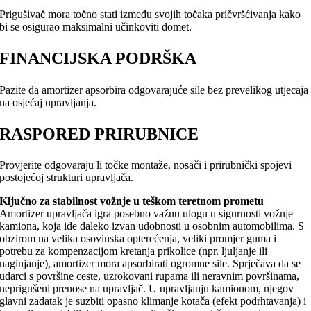
Prigušivač mora točno stati između svojih točaka pričvršćivanja kako
bi se osigurao maksimalni učinkoviti domet.
FINANCIJSKA PODRŠKA
Pazite da amortizer apsorbira odgovarajuće sile bez prevelikog utjecaja
na osjećaj upravljanja.
RASPORED PRIRUBNICE
Provjerite odgovaraju li točke montaže, nosači i prirubnički spojevi
postojećoj strukturi upravljača.
Ključno za stabilnost vožnje u teškom teretnom prometu
Amortizer upravljača igra posebno važnu ulogu u sigurnosti vožnje
kamiona, koja ide daleko izvan udobnosti u osobnim automobilima. S
obzirom na velika osovinska opterećenja, veliki promjer guma i
potrebu za kompenzacijom kretanja prikolice (npr. ljuljanje ili
naginjanje), amortizer mora apsorbirati ogromne sile. Sprječava da se
udarci s površine ceste, uzrokovani rupama ili neravnim površinama,
neprigušeni prenose na upravljač. U upravljanju kamionom, njegov
glavni zadatak je suzbiti opasno klimanje kotača (efekt podrhtavanja) i