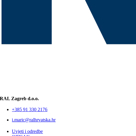
RAL Zagreb d.o.o.
+385 91 330 2176
i.maric@ralhrvatska.hr
Uvjeti i odredbe