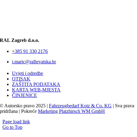
RAL Zagreb d.o.o.
+385 91 330 2176
i.maric@ralhrvatska.hr
Uvjeti i odredbe
OTISAK
ZAŠTITA PODATAKA
KARTA WEB-MJESTA
ČINJENICE
© Autorsko pravo 2025 |
Fahrzeugbedarf Kotz & Co. KG
| Sva prava
pridržana | Pokreće
Marketing Platzhirsch WM GmbH
Page load link
Go to Top