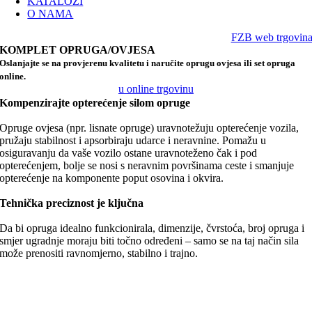
KATALOZI
O NAMA
FZB web trgovin
KOMPLET OPRUGA/OVJESA
Oslanjajte se na provjerenu kvalitetu i naručite oprugu ovjesa ili set opruga
online.
u online trgovinu
Kompenzirajte opterećenje silom opruge
Opruge ovjesa (npr. lisnate opruge) uravnotežuju opterećenje vozila,
pružaju stabilnost i apsorbiraju udarce i neravnine. Pomažu u
osiguravanju da vaše vozilo ostane uravnoteženo čak i pod
opterećenjem, bolje se nosi s neravnim površinama ceste i smanjuje
opterećenje na komponente poput osovina i okvira.
Tehnička preciznost je ključna
Da bi opruga idealno funkcionirala, dimenzije, čvrstoća, broj opruga i
smjer ugradnje moraju biti točno određeni – samo se na taj način sila
može prenositi ravnomjerno, stabilno i trajno.