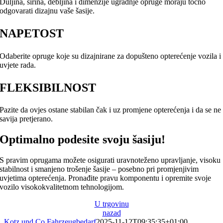
Duljina, širina, debljina i dimenzije ugradnje opruge moraju točno
odgovarati dizajnu vaše šasije.
NAPETOST
Odaberite opruge koje su dizajnirane za dopušteno opterećenje vozila i
uvjete rada.
FLEKSIBILNOST
Pazite da ovjes ostane stabilan čak i uz promjene opterećenja i da se ne
savija pretjerano.
Optimalno podesite svoju šasiju!
S pravim oprugama možete osigurati uravnoteženo upravljanje, visoku
stabilnost i smanjeno trošenje šasije – posebno pri promjenjivim
uvjetima opterećenja. Pronađite pravu komponentu i opremite svoje
vozilo visokokvalitetnom tehnologijom.
U trgovinu
nazad
Kotz und Co Fahrzeugbedarf
2025-11-12T09:35:35+01:00