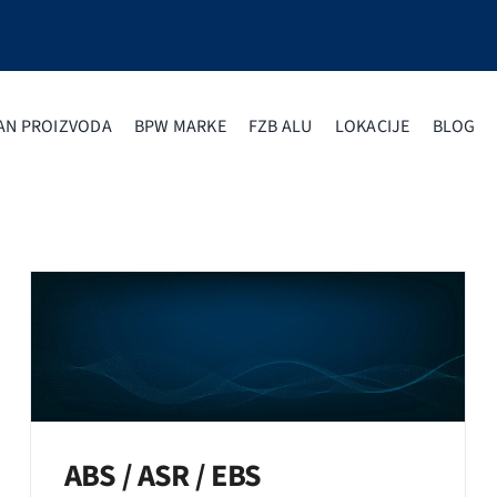
AN PROIZVODA
BPW MARKE
FZB ALU
LOKACIJE
BLOG
ABS / ASR / EBS