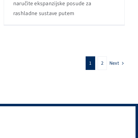
naručite ekspanzijske posude za
rashladne sustave putem
1
2
Next