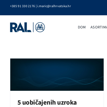
Skip
+385 91 330 2176
|
i.maric@ralhrvatska.hr
to
content
DOM
ASORTIM
5 uobičajenih uzroka