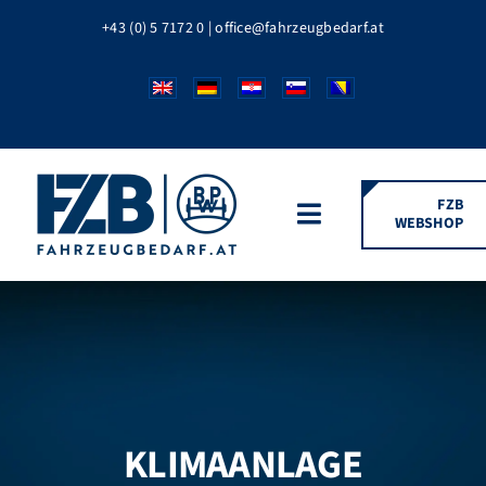
Zum
+43 (0) 5 7172 0
|
office@fahrzeugbedarf.at
Inhalt
springen
FZB
WEBSHOP
Toggle
Navigation
HOME
FAHRZEUGTEILE
BPW MARKEN
KLIMAANLAGE