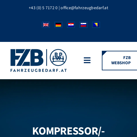
Zum
+43 (0) 5 7172 0
|
office@fahrzeugbedarf.at
Inhalt
springen
FZB
WEBSHOP
Toggle
Navigation
HOME
FAHRZEUGTEILE
BPW MARKEN
KOMPRESSOR/-