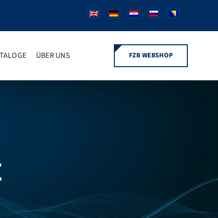
TALOGE
ÜBER UNS
FZB WEBSHOP
E