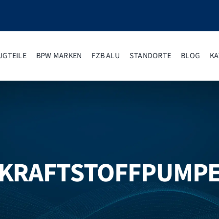
UGTEILE
BPW MARKEN
FZB ALU
STANDORTE
BLOG
KA
KRAFTSTOFFPUMP