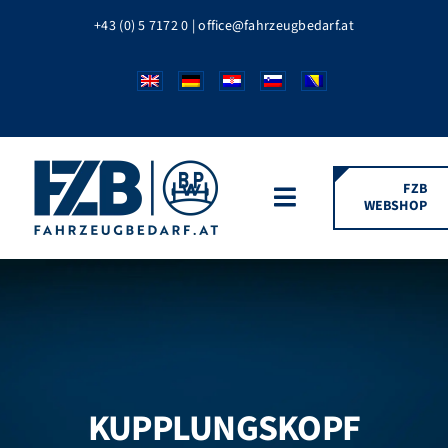
Zum
+43 (0) 5 7172 0
|
office@fahrzeugbedarf.at
Inhalt
springen
FZB
WEBSHOP
Toggle
Navigation
HOME
FAHRZEUGTEILE
BPW MARKEN
KUPPLUNGSKOPF