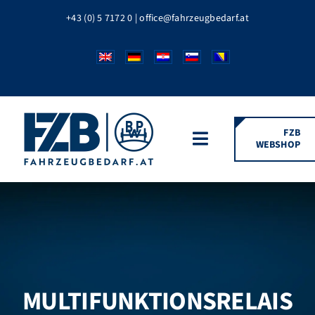
Zum
+43 (0) 5 7172 0
|
office@fahrzeugbedarf.at
Inhalt
springen
FZB
WEBSHOP
Toggle
Navigation
HOME
FAHRZEUGTEILE
BPW MARKEN
MULTIFUNKTIONSRELAIS