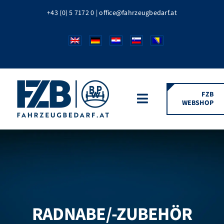
Zum
+43 (0) 5 7172 0
|
office@fahrzeugbedarf.at
Inhalt
springen
FZB
WEBSHOP
Toggle
Navigation
HOME
FAHRZEUGTEILE
BPW MARKEN
RADNABE/-ZUBEHÖR