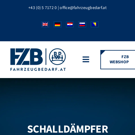
Zum
+43 (0) 5 7172 0
|
office@fahrzeugbedarf.at
Inhalt
springen
FZB
WEBSHOP
Toggle
Navigation
HOME
FAHRZEUGTEILE
BPW MARKEN
SCHALLDÄMPFER