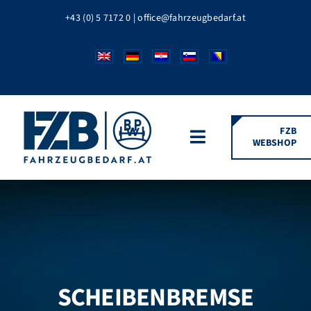
Zum
+43 (0) 5 7172 0
|
office@fahrzeugbedarf.at
Inhalt
springen
FZB
WEBSHOP
Toggle
Navigation
HOME
FAHRZEUGTEILE
BPW MARKEN
SCHEIBENBREMSE