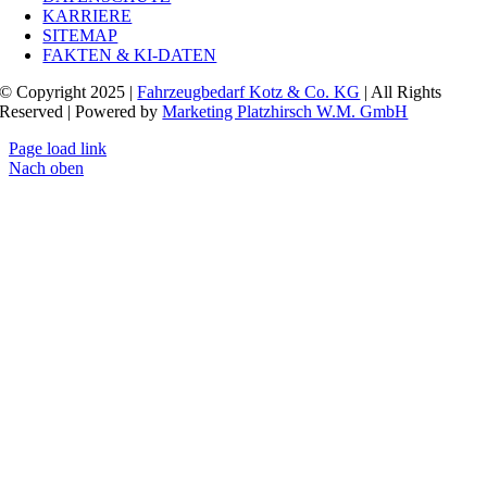
KARRIERE
SITEMAP
FAKTEN & KI-DATEN
© Copyright 2025 |
Fahrzeugbedarf Kotz & Co. KG
| All Rights
Reserved | Powered by
Marketing Platzhirsch W.M. GmbH
Page load link
Nach oben