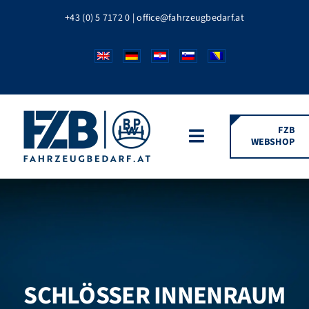
Zum
+43 (0) 5 7172 0
|
office@fahrzeugbedarf.at
Inhalt
springen
FZB
WEBSHOP
Toggle
Navigation
HOME
FAHRZEUGTEILE
BPW MARKEN
SCHLÖSSER INNENRAUM