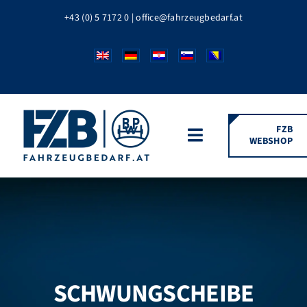
Zum
+43 (0) 5 7172 0
|
office@fahrzeugbedarf.at
Inhalt
springen
FZB
WEBSHOP
Toggle
Navigation
HOME
FAHRZEUGTEILE
BPW MARKEN
SCHWUNGSCHEIBE