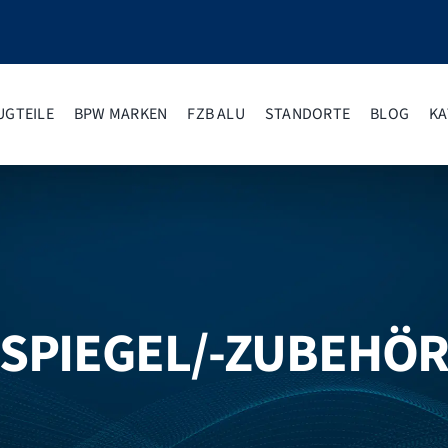
UGTEILE
BPW MARKEN
FZB ALU
STANDORTE
BLOG
KA
SPIEGEL/-ZUBEHÖ