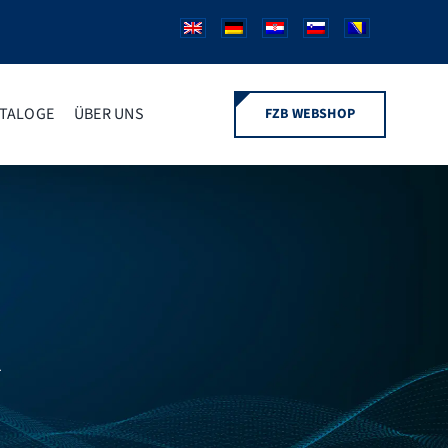
TALOGE
ÜBER UNS
FZB WEBSHOP
R