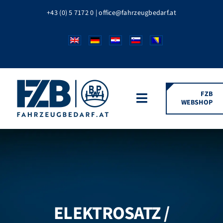
Zum
+43 (0) 5 7172 0
|
office@fahrzeugbedarf.at
Inhalt
springen
FZB
WEBSHOP
Toggle
Navigation
HOME
FAHRZEUGTEILE
BPW MARKEN
ELEKTROSATZ /