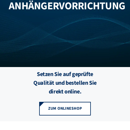
ANHÄNGERVORRICHTUNG
FZB ALU
STANDORTE
BLOG
KATALOGE
Setzen Sie auf geprüfte
Qualität und bestellen Sie
ÜBER UNS
direkt online.
ZUM ONLINESHOP