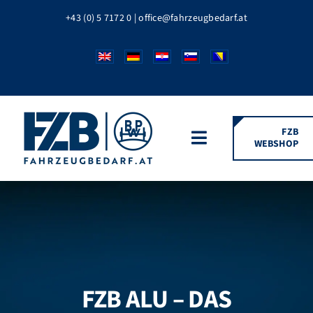
Zum
+43 (0) 5 7172 0
|
office@fahrzeugbedarf.at
Inhalt
springen
FZB
WEBSHOP
Toggle
Navigation
HOME
FAHRZEUGTEILE
BPW MARKEN
FZB ALU – DAS