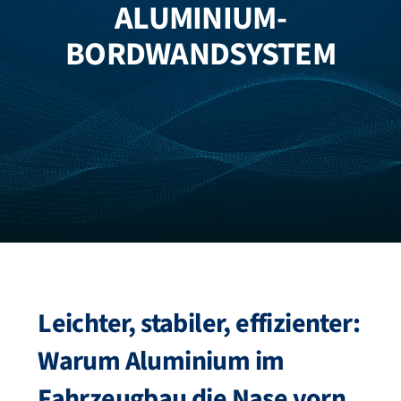
ALUMINIUM-
FZB ALU
BORDWANDSYSTEM
STANDORTE
BLOG
KATALOGE
ÜBER UNS
Leichter, stabiler, effizienter:
Warum Aluminium im
Fahrzeugbau die Nase vorn