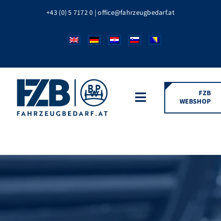
Zum
+43 (0) 5 7172 0
|
office@fahrzeugbedarf.at
Inhalt
springen
FZB
WEBSHOP
Toggle
Navigation
HOME
FAHRZEUGTEILE
BPW MARKEN