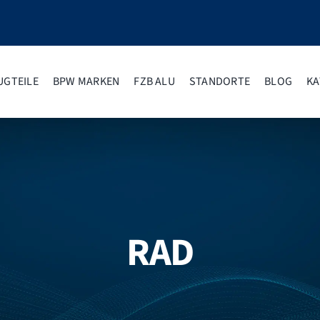
UGTEILE
BPW MARKEN
FZB ALU
STANDORTE
BLOG
KA
RAD