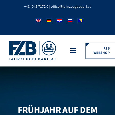
Zum
+43 (0) 5 7172 0
|
office@fahrzeugbedarf.at
Inhalt
springen
FZB
WEBSHOP
Toggle
Navigation
HOME
FAHRZEUGTEILE
BPW MARKEN
FRÜHJAHR AUF DEM