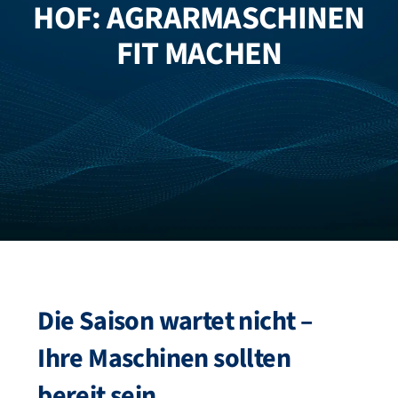
HOF: AGRARMASCHINEN
FZB ALU
FIT MACHEN
STANDORTE
BLOG
KATALOGE
ÜBER UNS
Die Saison wartet nicht –
Ihre Maschinen sollten
bereit sein